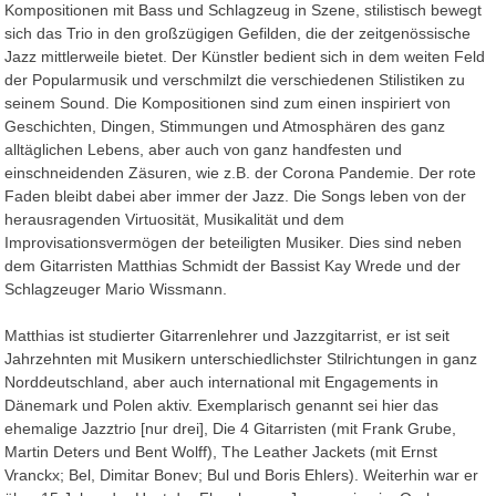
Kompositionen mit Bass und Schlagzeug in Szene, stilistisch bewegt
sich das Trio in den großzügigen Gefilden, die der zeitgenössische
Jazz mittlerweile bietet. Der Künstler bedient sich in dem weiten Feld
der Popularmusik und verschmilzt die verschiedenen Stilistiken zu
seinem Sound. Die Kompositionen sind zum einen inspiriert von
Geschichten, Dingen, Stimmungen und Atmosphären des ganz
alltäglichen Lebens, aber auch von ganz handfesten und
einschneidenden Zäsuren, wie z.B. der Corona Pandemie. Der rote
Faden bleibt dabei aber immer der Jazz. Die Songs leben von der
herausragenden Virtuosität, Musikalität und dem
Improvisationsvermögen der beteiligten Musiker. Dies sind neben
dem Gitarristen Matthias Schmidt der Bassist Kay Wrede und der
Schlagzeuger Mario Wissmann.
Matthias ist studierter Gitarrenlehrer und Jazzgitarrist, er ist seit
Jahrzehnten mit Musikern unterschiedlichster Stilrichtungen in ganz
Norddeutschland, aber auch international mit Engagements in
Dänemark und Polen aktiv. Exemplarisch genannt sei hier das
ehemalige Jazztrio [nur drei], Die 4 Gitarristen (mit Frank Grube,
Martin Deters und Bent Wolff), The Leather Jackets (mit Ernst
Vranckx; Bel, Dimitar Bonev; Bul und Boris Ehlers). Weiterhin war er