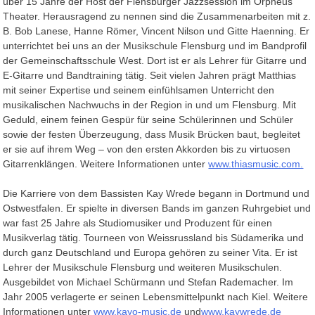
über 15 Jahre der Host der Flensburger Jazzsession im Orpheus
Theater. Herausragend zu nennen sind die Zusammenarbeiten mit z.
B. Bob Lanese, Hanne Römer, Vincent Nilson und Gitte Haenning. Er
unterrichtet bei uns an der Musikschule Flensburg und im Bandprofil
der Gemeinschaftsschule West. Dort ist er als Lehrer für Gitarre und
E-Gitarre und Bandtraining tätig. Seit vielen Jahren prägt Matthias
mit seiner Expertise und seinem einfühlsamen Unterricht den
musikalischen Nachwuchs in der Region in und um Flensburg. Mit
Geduld, einem feinen Gespür für seine Schülerinnen und Schüler
sowie der festen Überzeugung, dass Musik Brücken baut, begleitet
er sie auf ihrem Weg – von den ersten Akkorden bis zu virtuosen
Gitarrenklängen. Weitere Informationen unter
www.thiasmusic.com.
Die Karriere von dem Bassisten Kay Wrede begann in Dortmund und
Ostwestfalen. Er spielte in diversen Bands im ganzen Ruhrgebiet und
war fast 25 Jahre als Studiomusiker und Produzent für einen
Musikverlag tätig. Tourneen von Weissrussland bis Südamerika und
durch ganz Deutschland und Europa gehören zu seiner Vita. Er ist
Lehrer der Musikschule Flensburg und weiteren Musikschulen.
Ausgebildet von Michael Schürmann und Stefan Rademacher. Im
Jahr 2005 verlagerte er seinen Lebensmittelpunkt nach Kiel. Weitere
Informationen unter
www.kayo-music.de
und
www.kaywrede.de