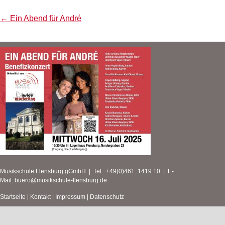
Post
←
Ein Abend für André
navigation
Musikschule Flensburg gGmbH | Tel.: +49(0)461. 1419 10 | E-
Mail:
buero@musikschule-flensburg.de
Startseite
|
Kontakt
|
Impressum
|
Datenschutz