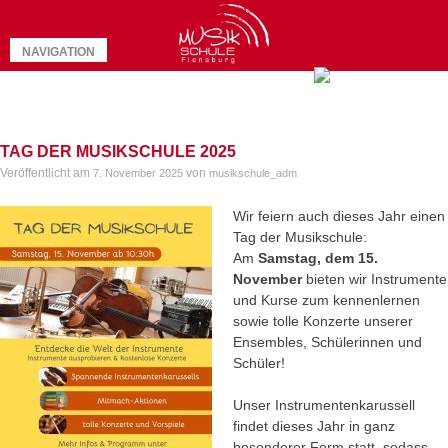
Skip
to
NAVIGATION
content
TAG DER MUSIKSCHULE 2025
Veröffentlicht am
von
7. November 2025
musikschule_adm
Wir feiern auch dieses Jahr einen
Tag der Musikschule:
Am
Samstag, dem 15.
November
bieten wir Instrumente
und Kurse zum kennenlernen
sowie tolle Konzerte unserer
Ensembles, Schülerinnen und
Schüler!
Unser Instrumentenkarussell
findet dieses Jahr in ganz
besonderer Form statt, sodass