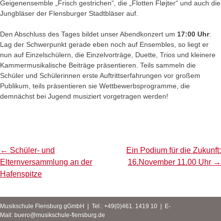
Geigenensemble „Frisch gestrichen“, die „Flotten Fløjter“ und auch die
Jungbläser der Flensburger Stadtbläser auf.
Den Abschluss des Tages bildet unser Abendkonzert um
17:00 Uhr
:
Lag der Schwerpunkt gerade eben noch auf Ensembles, so liegt er
nun auf Einzelschülern, die Einzelvorträge, Duette, Trios und kleinere
Kammermusikalische Beiträge präsentieren. Teils sammeln die
Schüler und Schülerinnen erste Auftrittserfahrungen vor großem
Publikum, teils präsentieren sie Wettbewerbsprogramme, die
demnächst bei Jugend musiziert vorgetragen werden!
Post
←
Schüler- und
Ein Podium für die Zukunft:
navigation
Elternversammlung an der
16.November 11.00 Uhr
→
Hafenspitze
Musikschule Flensburg gGmbH | Tel.: +49(0)461. 1419 10 | E-
Mail:
buero@musikschule-flensburg.de