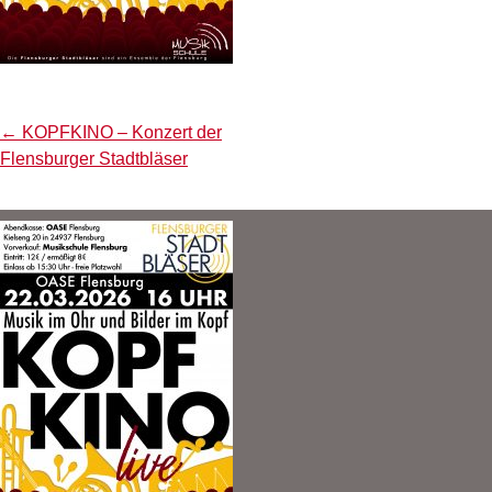
Post
←
KOPFKINO – Konzert der
navigation
Flensburger Stadtbläser